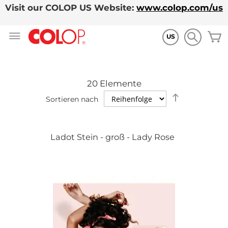
Visit our COLOP US Website:
www.colop.com/us
Zum
M
Inhalt
US
springen
20
Elemente
Absteigende
Sortieren nach
Richtung
festlegen
Ladot Stein - groß - Lady Rose