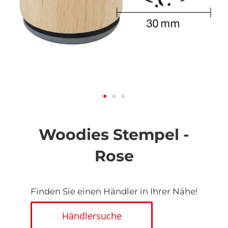
Zum
Anfang
der
Woodies Stempel -
Bildgalerie
springen
Rose
Finden Sie einen Händler in Ihrer Nähe!
Händlersuche