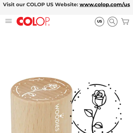
Visit our COLOP US Website:
www.colop.com/us
Zum
M
Inhalt
US
springen
Zum
Ende
der
Bildgalerie
springen