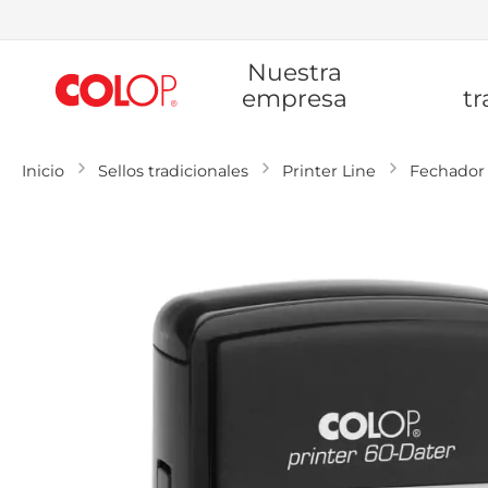
Ir
Nuestra
al
contenido
empresa
tr
Inicio
Sellos tradicionales
Printer Line
Fechador
Saltar
al
final
de
la
galería
de
imágenes