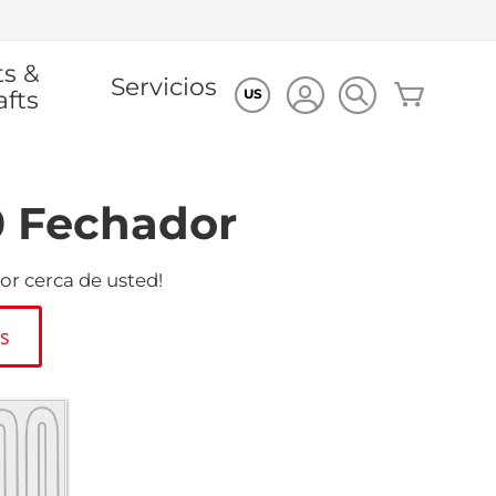
ts &
Servicios
Mi cesta
afts
US
0 Fechador
or cerca de usted!
es