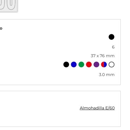
o
6
37 x 76 mm
3.0 mm
Almohadilla E/60