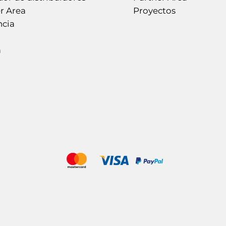
r Area
Proyectos
ncia
a