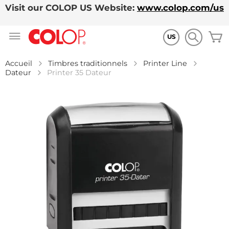
Visit our COLOP US Website:
www.colop.com/us
Allez
M
au
US
contenu
Accueil
Timbres traditionnels
Printer Line
Dateur
Printer 35 Dateur
Skip
to
the
end
of
the
images
gallery