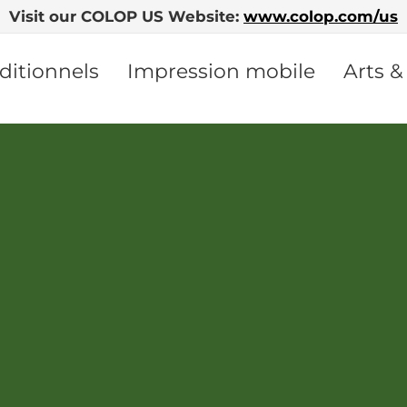
Visit our COLOP US Website:
www.colop.com/us
ditionnels
Impression mobile
Arts &