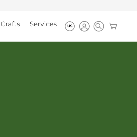
 Crafts
Services
Mon pan
US